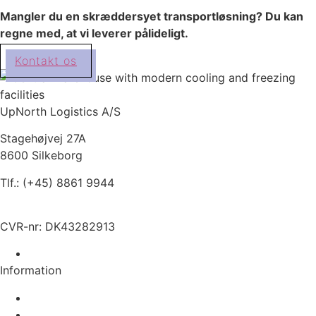
Mangler du en skræddersyet transportløsning? Du kan
regne med, at vi leverer pålideligt.
Kontakt os
UpNorth Logistics A/S
Stagehøjvej 27A
8600 Silkeborg
Tlf.: (+45) 8861 9944
hello@upnorth-logistics.com
CVR-nr: DK43282913
Kontakt os på WhatsApp
Information
Services
Køle- og frysetransport